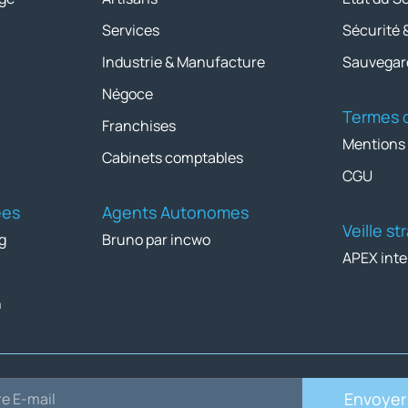
Services
Sécurité 
Industrie & Manufacture
Sauvegar
Négoce
Termes d
Franchises
Mentions
Cabinets comptables
CGU
ées
Agents Autonomes
Veille s
g
Bruno par incwo
APEX inte
n
Envoyer