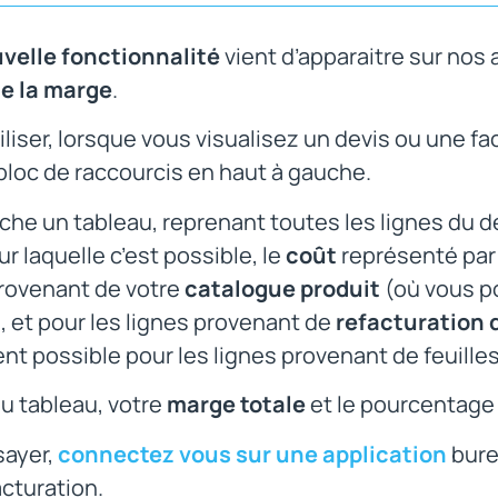
velle fonctionnalité
vient d’apparaitre sur nos a
de la marge
.
tiliser, lorsque vous visualisez un devis ou une fac
bloc de raccourcis en haut à gauche.
iche un tableau, reprenant toutes les lignes du d
ur laquelle c’est possible, le
coût
représenté par l
provenant de votre
catalogue produit
(où vous po
, et pour les lignes provenant de
refacturation d
t possible pour les lignes provenant de feuille
u tableau, votre
marge totale
et le pourcentage
sayer,
connectez vous sur une application
bure
cturation.