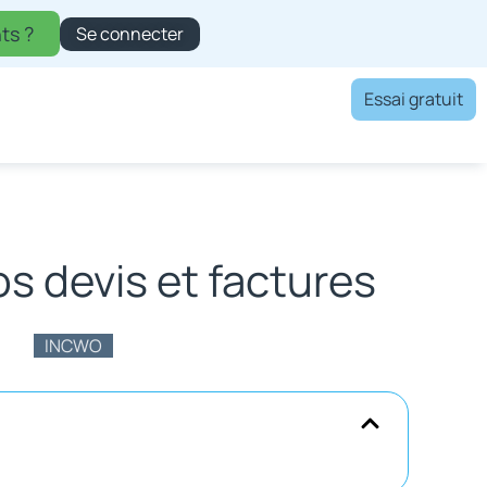
ts ?
Se connecter
Essai gratuit
s devis et factures
INCWO