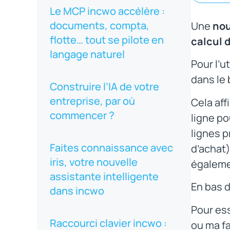
Le MCP incwo accélère :
documents, compta,
Une
nou
flotte… tout se pilote en
calcul 
langage naturel
Pour l’u
dans le 
Construire l’IA de votre
entreprise, par où
Cela aff
commencer ?
ligne po
lignes 
Faites connaissance avec
d’achat)
iris, votre nouvelle
égalemen
assistante intelligente
En bas d
dans incwo
Pour es
Raccourci clavier incwo :
ou ma fa