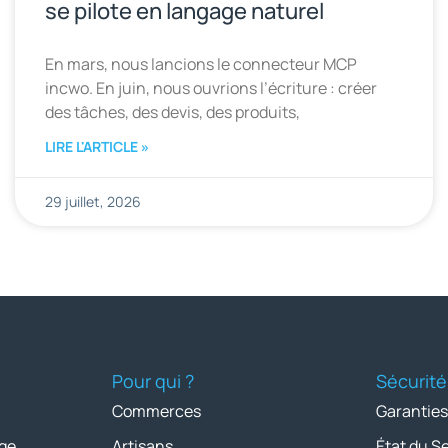
se pilote en langage naturel
En mars, nous lancions le connecteur MCP
incwo. En juin, nous ouvrions l’écriture : créer
des tâches, des devis, des produits,
LIRE L'ARTICLE »
29 juillet, 2026
Pour qui ?
Sécurité
Commerces
Garanties
ge
Artisans
État du S