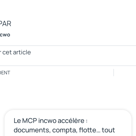
PAR
ncwo
 cet article
DENT
Le MCP incwo accélère :
documents, compta, flotte… tout