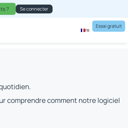
ts ?
Se connecter
Essai gratuit
FR
quotidien.
our comprendre comment notre logiciel