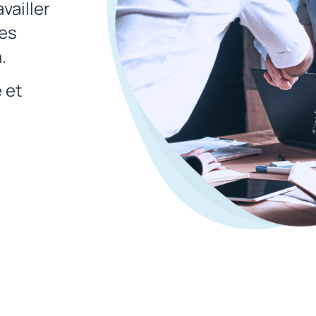
vailler
les
.
 et