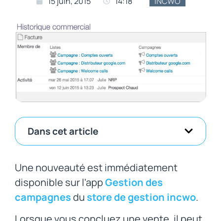
15 juin, 2015
14:18
INCWO
Dans cet article
Une nouveauté est immédiatement
disponible sur l'app
Gestion des
campagnes
du
store de gestion incwo
.
Lorsque vous concluez une vente, il peut