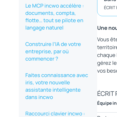
Le MCP incwo accélère :
ÉCRIT
documents, compta,
flotte… tout se pilote en
langage naturel
Une nou
Vous êt
Construire l’IA de votre
territoi
entreprise, par où
chaque l
commencer ?
gérez le
vos beso
Faites connaissance avec
iris, votre nouvelle
assistante intelligente
ÉCRIT 
dans incwo
Équipe i
Raccourci clavier incwo :