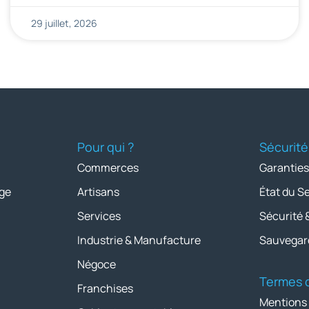
29 juillet, 2026
Pour qui ?
Sécurité
Commerces
Garanties
ge
Artisans
État du S
Services
Sécurité 
Industrie & Manufacture
Sauvegar
Négoce
Termes d
Franchises
Mentions