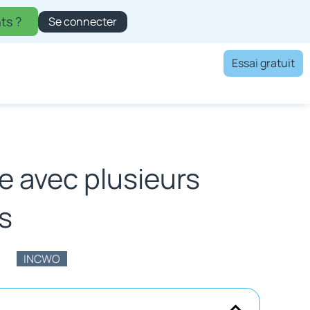
ts ?
Se connecter
Essai gratuit
e avec plusieurs
s
INCWO