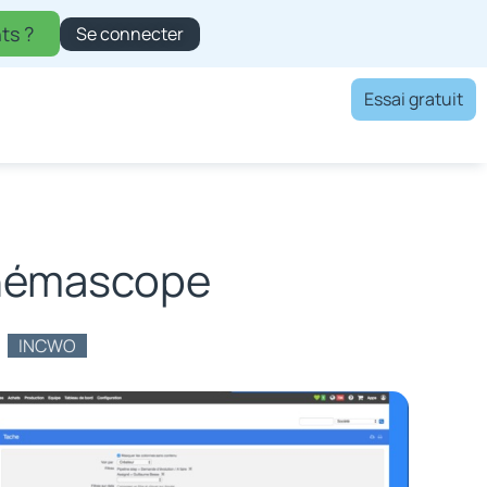
ts ?
Se connecter
Essai gratuit
inémascope
INCWO