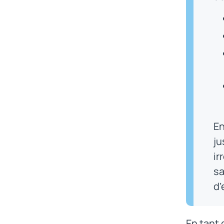
En
ju
ir
sa
d
En tant 