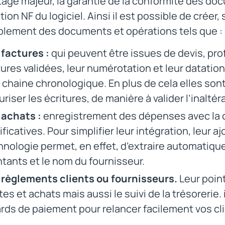
age majeur, la garantie de la conformité des doc
ation NF du logiciel. Ainsi il est possible de créer,
lement des documents et opérations tels que :
 factures :
qui peuvent être issues de devis, prof
tures validées, leur numérotation et leur datati
 chaine chronologique. En plus de cela elles son
riser les écritures, de manière à valider l’inaltérab
 achats :
enregistrement des dépenses avec la c
ificatives. Pour simplifier leur intégration, leur 
hnologie permet, en effet, d’extraire automatiqu
tants et le nom du fournisseur.
 règlements clients ou fournisseurs.
Leur poin
tes et achats mais aussi le suivi de la trésorerie
ards de paiement pour relancer facilement vos cl