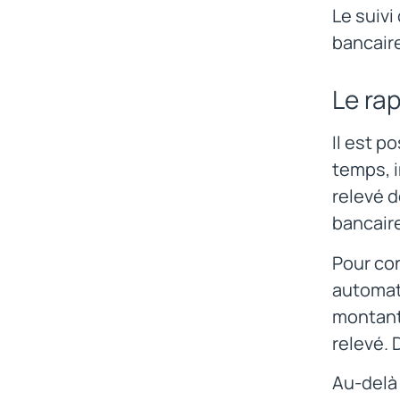
Le suivi
bancaire
Le ra
Il est p
temps, i
relevé 
bancair
Pour con
automati
montant
relevé. 
Au-delà