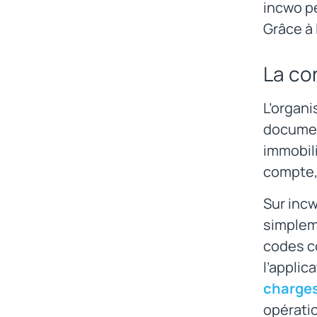
incwo p
Grâce à 
La co
L’organi
document
immobili
compte, 
Sur incw
simplem
codes co
l’applic
charges
opératio