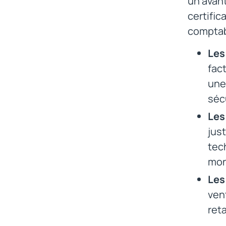
un avant
certific
comptab
Les
fac
une
sécu
Les
just
tec
mon
Les
ven
ret