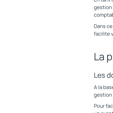
gestion 
comptab
Dans ce
facilite
La p
Les d
A la ba
gestion 
Pour fac