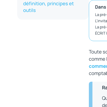
définition, principes et
Dans 
outils
La pré
L’invi
La pré
ÉCRIT
Toute s
comme l
comme
comptabi
R
Qu
de