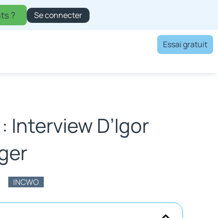
ts ?
Se connecter
Essai gratuit
: Interview D’Igor
ger
INCWO