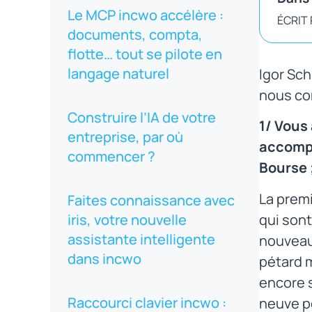
Le MCP incwo accélère :
ÉCRIT
documents, compta,
flotte… tout se pilote en
langage naturel
Igor Sc
nous con
Construire l’IA de votre
1/ Vous
entreprise, par où
accompa
commencer ?
Bourse 
La premi
Faites connaissance avec
qui sont
iris, votre nouvelle
assistante intelligente
nouveau 
dans incwo
pétard m
encore s
Raccourci clavier incwo :
neuve po