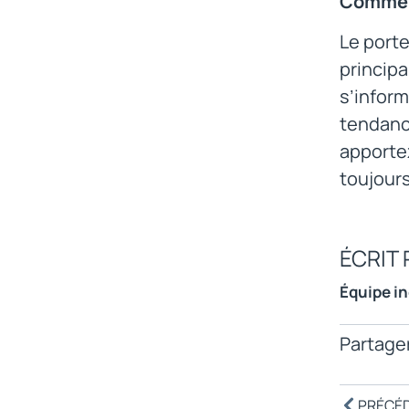
Comment
Le porte
principa
s’inform
tendance
apportez
toujours
ÉCRIT 
Équipe i
Partager
PRÉCÉ