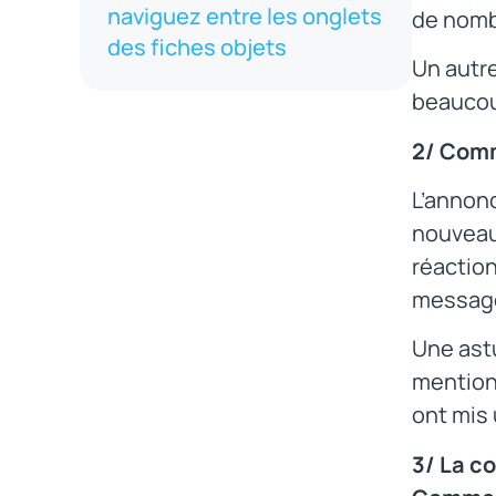
naviguez entre les onglets
de nombr
des fiches objets
Un autre
beaucoup
2/ Comm
L’annonc
nouveau 
réaction
message 
Une astu
mention
ont mis
3/ La c