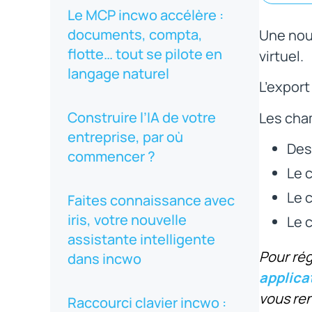
Le MCP incwo accélère :
documents, compta,
Une nouv
flotte… tout se pilote en
virtuel.
langage naturel
L’expor
Construire l’IA de votre
Les cham
entreprise, par où
Des
commencer ?
Le 
Le 
Faites connaissance avec
iris, votre nouvelle
Le 
assistante intelligente
Pour rég
dans incwo
applica
vous re
Raccourci clavier incwo :