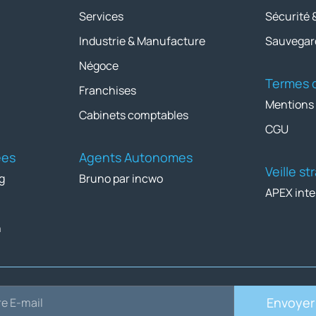
Services
Sécurité 
Industrie & Manufacture
Sauvegar
Négoce
Termes d
Franchises
Mentions
Cabinets comptables
CGU
ées
Agents Autonomes
Veille s
g
Bruno par incwo
APEX inte
n
Envoyer