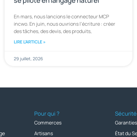
se pilote en langage naturel
En mars, nous lancions le connecteur MCP
incwo. En juin, nous ouvrions l’écriture : créer
des tâches, des devis, des produits,
LIRE L'ARTICLE »
29 juillet, 2026
Pour qui ?
Sécurité
Commerces
Garanties
ge
Artisans
État du S