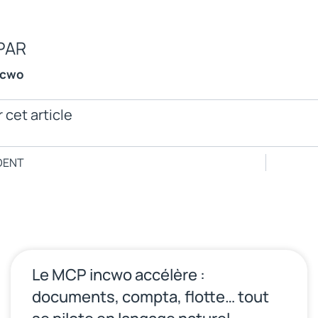
PAR
ncwo
 cet article
DENT
Le MCP incwo accélère :
documents, compta, flotte… tout