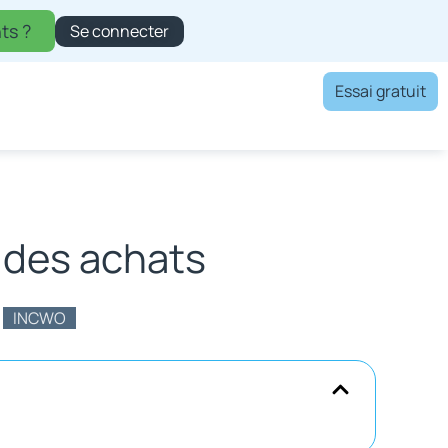
ts ?
Se connecter
Essai gratuit
 des achats
INCWO