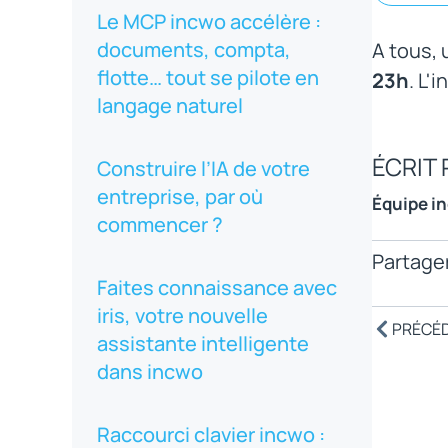
Le MCP incwo accélère :
documents, compta,
A tous,
flotte… tout se pilote en
23h
. L'
langage naturel
ÉCRIT 
Construire l’IA de votre
entreprise, par où
Équipe i
commencer ?
Partager
Faites connaissance avec
iris, votre nouvelle
PRÉCÉ
assistante intelligente
dans incwo
Raccourci clavier incwo :