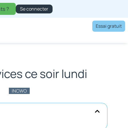
ts ?
Se connecter
Essai gratuit
ces ce soir lundi
INCWO