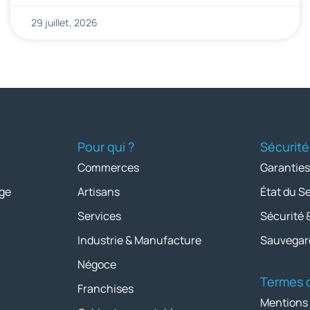
29 juillet, 2026
Pour qui ?
Sécurité
Commerces
Garanties
ge
Artisans
État du S
Services
Sécurité 
Industrie & Manufacture
Sauvegar
Négoce
Termes d
Franchises
Mentions