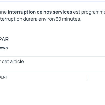
 une
interruption de nos services
est programmé
interruption durera environ 30 minutes.
PAR
ncwo
 cet article
DENT