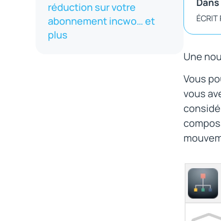
Dans 
réduction sur votre
ÉCRIT
abonnement incwo… et
plus
Une nou
Vous po
vous ave
considér
composa
mouveme