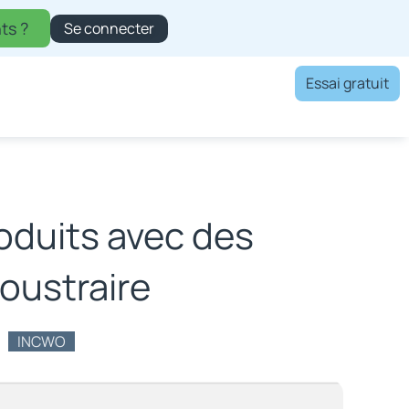
ts ?
Se connecter
Essai gratuit
oduits avec des
oustraire
INCWO