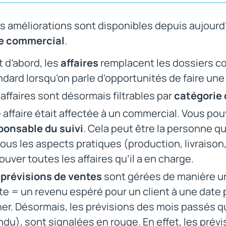
s améliorations sont disponibles depuis aujourd’h
e commercial
.
t d’abord, les
affaires
remplacent les dossiers co
ndard lorsqu’on parle d’opportunités de faire une
 affaires sont désormais filtrables par
catégorie 
 affaire était affectée à un commercial. Vous pou
ponsable du suivi
. Cela peut être la personne qui
tous les aspects pratiques (production, livraison,
ouver toutes les affaires qu’il a en charge.
s
prévisions de ventes
sont gérées de manière un
te = un revenu espéré pour un client à une date
ner. Désormais, les prévisions des mois passés qu
ndu), sont signalées en rouge. En effet, les prévi