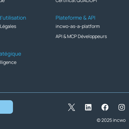
de
Certificat QUALIOPI
'utilisation
Plateforme & API
 Légales
incwo-as-a-platform
API & MCP Développeurs
tratégique
lligence
© 2025 incwo