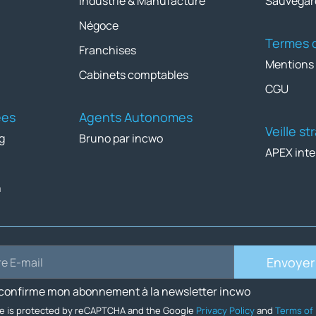
Industrie & Manufacture
Sauvegar
Négoce
Termes d
Franchises
Mentions
Cabinets comptables
CGU
ées
Agents Autonomes
Veille s
g
Bruno par incwo
APEX inte
n
Envoyer
 confirme mon abonnement à la newsletter incwo
ite is protected by reCAPTCHA and the Google
Privacy Policy
and
Terms of