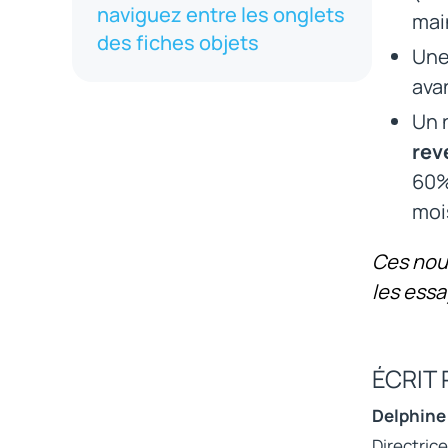
naviguez entre les onglets
mai
des fiches objets
Une 
ava
Un 
rev
60%
moi
Ces nou
les essa
ÉCRIT 
Delphine
Directric