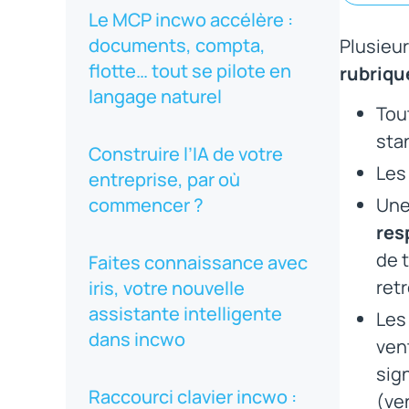
Le MCP incwo accélère :
documents, compta,
Plusieur
flotte… tout se pilote en
rubriqu
langage naturel
Tou
sta
Construire l’IA de votre
Les
entreprise, par où
commencer ?
Une
res
de 
Faites connaissance avec
retr
iris, votre nouvelle
assistante intelligente
Le
dans incwo
ven
sig
Raccourci clavier incwo :
(ve