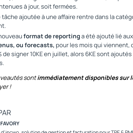
ntenues à jour, soit fermées.
tâche ajoutée à une affaire rentre dans la catégo
nt.
nouveau
format de reporting
a été ajouté lié aux 
enus, ou forecasts,
pour les mois qui viennent,
 de signer 10KE en juillet, alors 6KE sont ajoutés
s.
veautés sont
immédiatement disponibles sur le
yer !
PAR
 FAVORY
e d'incwo, solution de gestion et facturation pour TPE & PM