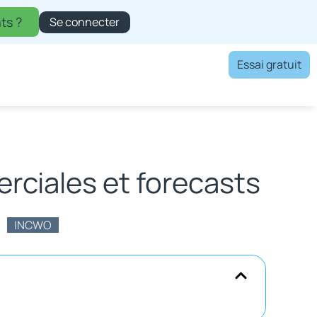
ts ?
Se connecter
Essai gratuit
rciales et forecasts
INCWO