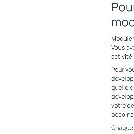
Pour
mod
Moduler 
Vous ave
activité
Pour vo
développ
quelle q
développ
votre ge
besoins 
Chaque 