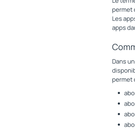
Le terme
permet d
Les apps
apps da
Comme
Dans un 
disponi
permet d
abo
abo
abo
abon