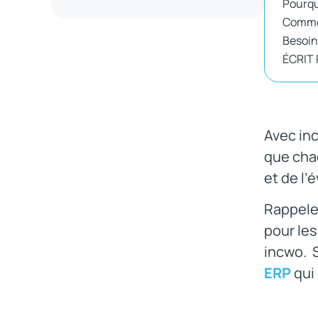
Pourquo
Commen
Besoin
ÉCRIT
Avec inc
que cha
et de l’
Rappelez
pour les
incwo. 
ERP
qui 