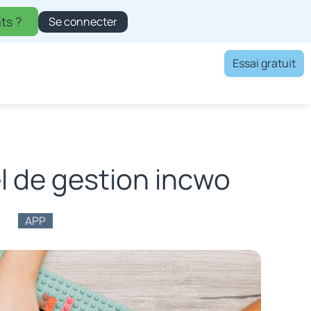
ts ?
Se connecter
Essai gratuit
el de gestion incwo
APP