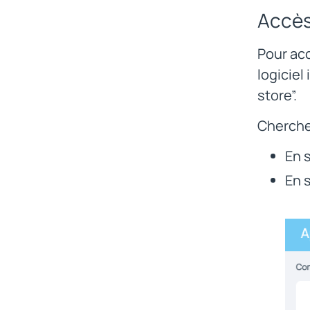
Accès
Pour acc
logiciel
store”.
Cherchez
En 
En 