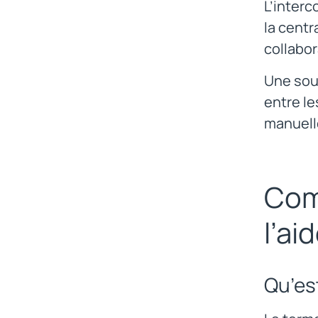
L’interc
la centr
collabor
Une sou
entre l
manuelle
Comm
l’ai
Qu’es