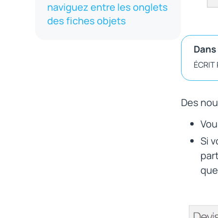
naviguez entre les onglets
des fiches objets
Dans 
ÉCRIT
Des nou
Vou
Si v
par
quel