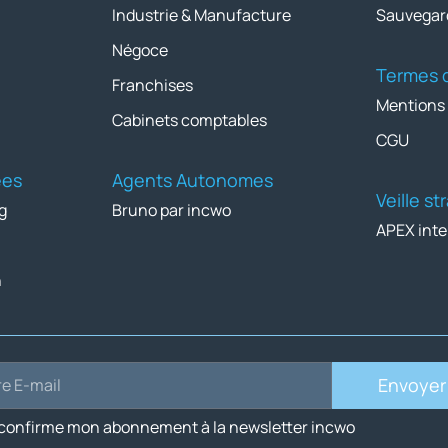
Industrie & Manufacture
Sauvegar
Négoce
Termes d
Franchises
Mentions
Cabinets comptables
CGU
ées
Agents Autonomes
Veille s
g
Bruno par incwo
APEX inte
n
Envoyer
 confirme mon abonnement à la newsletter incwo