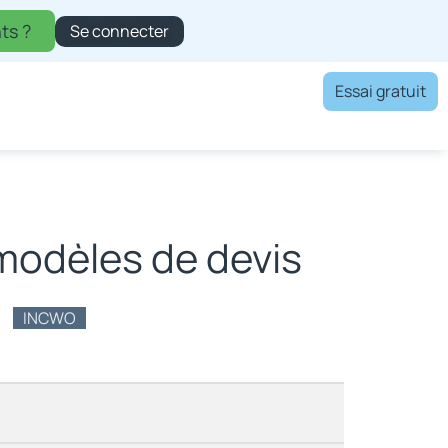
ts ?
Se connecter
Essai gratuit
 modèles de devis
INCWO