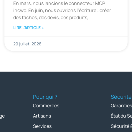
En mars, nous lancions le connecteur MCP
incwo. En juin, nous ouvrions l’écriture : créer
des tâches, des devis, des produits,
LIRE L'ARTICLE »
29 juillet, 2026
Pour qui ?
Sécurité
Commerces
Garanties
ge
Artisans
État du S
Services
Sécurité 