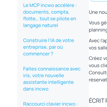
Le MCP incwo accélère :
documents, compta,
Une nouv
flotte… tout se pilote en
Vous gér
langage naturel
planning
Construire l’IA de votre
Avec l’a
entreprise, par où
vos sall
commencer ?
Créez vo
vous cli
Faites connaissance avec
Consulte
iris, votre nouvelle
réservat
assistante intelligente
dans incwo
ÉCRIT 
Raccourci clavier incwo :