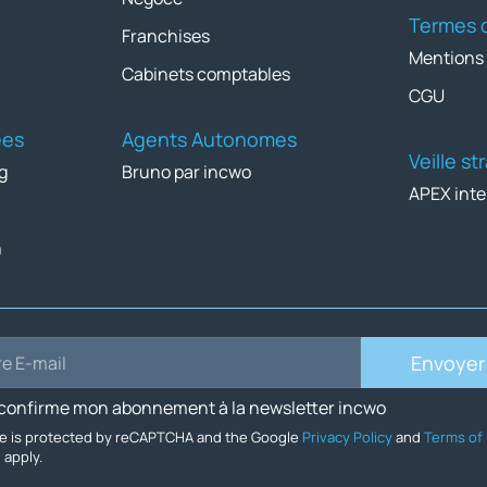
Termes d
Franchises
Mentions
Cabinets comptables
CGU
ées
Agents Autonomes
Veille s
g
Bruno par incwo
APEX inte
n
Envoyer
 confirme mon abonnement à la newsletter incwo
ite is protected by reCAPTCHA and the Google
Privacy Policy
and
Terms of
e
apply.