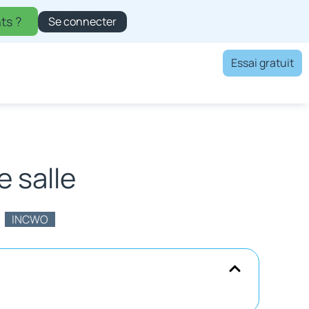
ts ?
Se connecter
Essai gratuit
 salle
INCWO