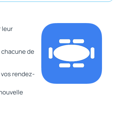
 leur
r chacune de
à vos rendez-
 nouvelle