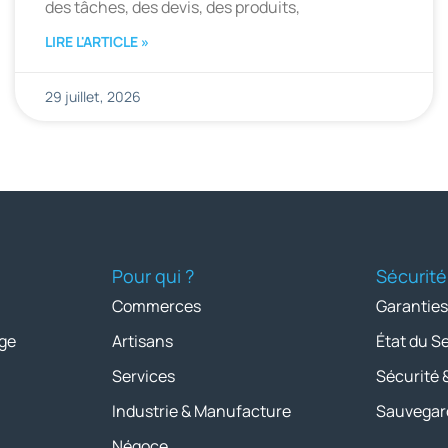
des tâches, des devis, des produits,
LIRE L'ARTICLE »
29 juillet, 2026
Pour qui ?
Sécurité
Commerces
Garanties
ge
Artisans
État du S
Services
Sécurité 
Industrie & Manufacture
Sauvegar
Négoce