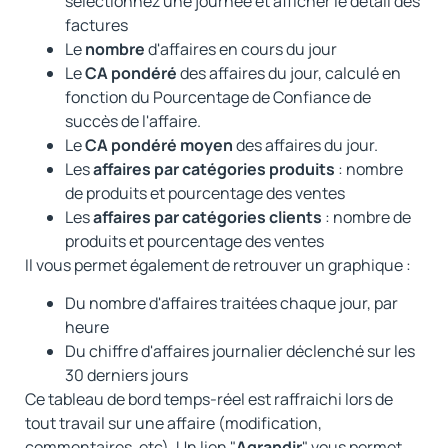
sélectionnez une journée et afficher le détail des
factures
Le
nombre
d'affaires en cours du jour
Le
CA pondéré
des affaires du jour, calculé en
fonction du Pourcentage de Confiance de
succès de l'affaire.
Le
CA pondéré moyen
des affaires du jour.
Les
affaires par catégories produits
: nombre
de produits et pourcentage des ventes
Les
affaires par catégories clients
: nombre de
produits et pourcentage des ventes
Il vous permet également de retrouver un graphique :
Du nombre d'affaires traitées chaque jour, par
heure
Du chiffre d'affaires journalier déclenché sur les
30 derniers jours
Ce tableau de bord temps-réel est raffraichi lors de
tout travail sur une affaire (modification,
commentaires, etc). Un lien "
Agrandir
" vous permet