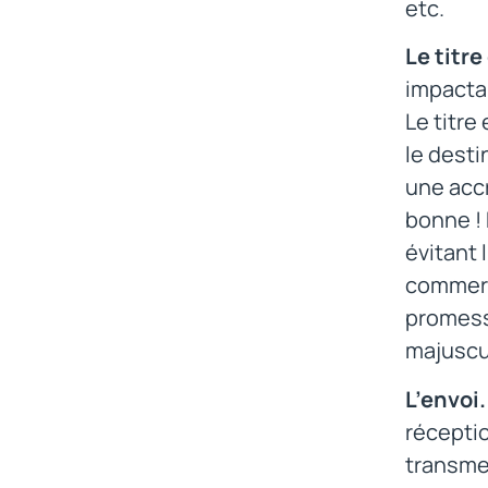
etc.
Le titre
impactan
Le titre
le desti
une accr
bonne ! 
évitant 
commerc
promesse
majuscul
L’envoi.
réceptio
transmet