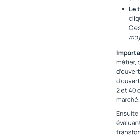
Le 
cli
C’e
moy
Importa
métier, 
d’ouvert
d’ouvert
2 et 40 
marché.
Ensuite,
évaluant
transfor