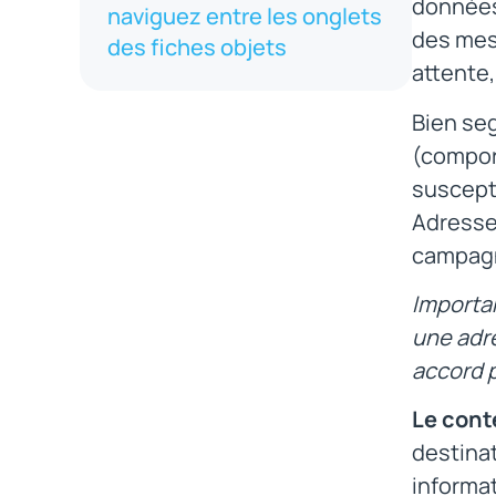
données 
naviguez entre les onglets
des mes
des fiches objets
attente,
Bien se
(compor
suscepti
Adresse
campagne
Importan
une adre
accord 
Le cont
destinat
informat