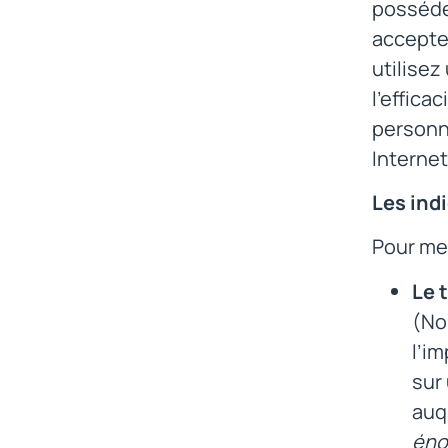
possédez
accepten
utilisez
l’effica
personn
Internet
Les ind
Pour mes
Le 
(No
l’i
sur
auq
éno