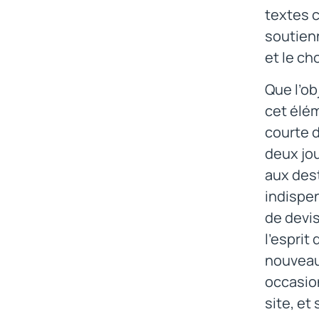
textes c
soutien
et le ch
Que l’ob
cet élém
courte d
deux jou
aux des
indispen
de devis
l’esprit
nouveau
occasion
site, et