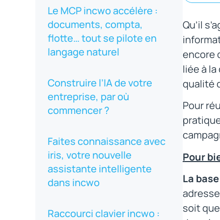
Le MCP incwo accélère :
documents, compta,
Qu’il s’
flotte… tout se pilote en
informa
langage naturel
encore 
liée à l
Construire l’IA de votre
qualité
entreprise, par où
Pour réu
commencer ?
pratique
campagn
Faites connaissance avec
iris, votre nouvelle
Pour bi
assistante intelligente
La base
dans incwo
adresses
soit que
Raccourci clavier incwo :