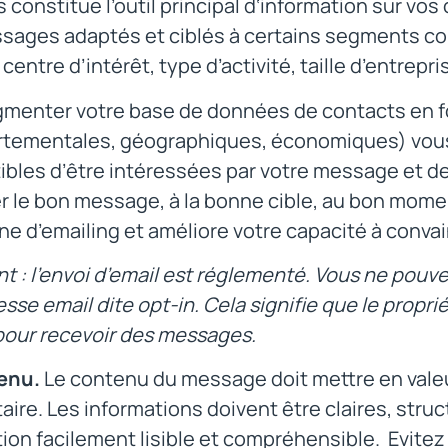
constitue l’outil principal d‘information sur vos
sages adaptés et ciblés à certains segments 
 centre d’intérêt, type d’activité, taille d’entre
gmenter votre base de données de contacts en f
tementales, géographiques, économiques) vous 
bles d’être intéressées par votre message et de 
r le bon message, à la bonne cible, au bon mome
 d’emailing et améliore votre capacité à convai
t : l’envoi d’email est réglementé. Vous ne pouv
sse email dite opt-in. Cela signifie que le propri
pour recevoir des messages.
enu.
Le contenu du message doit mettre en valeu
aire. Les informations doivent être claires, struc
ion facilement lisible et compréhensible. Evitez 