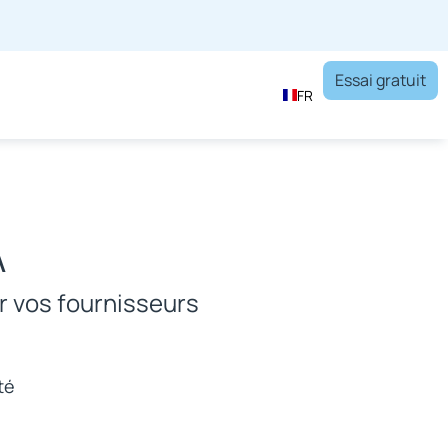
Essai gratuit
FR
A
r vos fournisseurs
ité