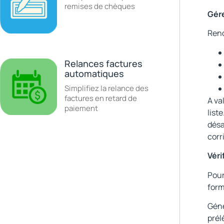
remises de chèques
Gére
Rend
Relances factures
automatiques
Simplifiez la relance des
factures en retard de
A va
paiement
list
désa
corr
Véri
Pour
form
Géné
prél