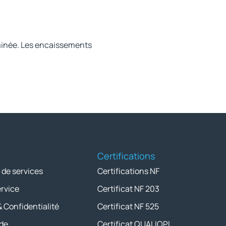
rminée. Les encaissements
Certifications
 de services
Certifications NF
ervice
Certificat NF 203
& Confidentialité
Certificat NF 525
de
Certificat QUALIOPI