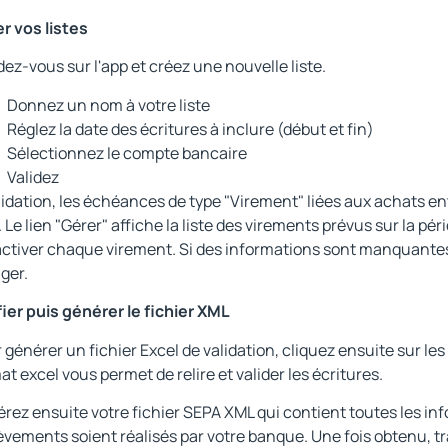
r vos listes
ez-vous sur l'app et créez une nouvelle liste.
Donnez un nom à votre liste
Réglez la date des écritures à inclure (début et fin)
Sélectionnez le compte bancaire
Validez
lidation, les échéances de type "Virement" liées aux achats ent
e. Le lien "Gérer" affiche la liste des virements prévus sur la pér
ctiver chaque virement. Si des informations sont manquantes, 
iger.
fier puis générer le fichier XML
 générer un fichier Excel de validation, cliquez ensuite sur le
at excel vous permet de relire et valider les écritures.
rez ensuite votre fichier SEPA XML qui contient toutes les in
èvements soient réalisés par votre banque. Une fois obtenu, t