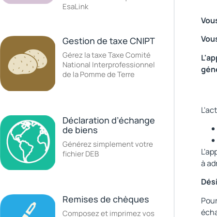
EsaLink
Vous
Vous
Gestion de taxe CNIPT
Gérez la taxe Taxe Comité
L'ap
National Interprofessionnel
géné
de la Pomme de Terre
L'ac
Déclaration d’échange
de biens
Générez simplement votre
L'ap
fichier DEB
à ad
Dés
Remises de chèques
Pour
écha
Composez et imprimez vos