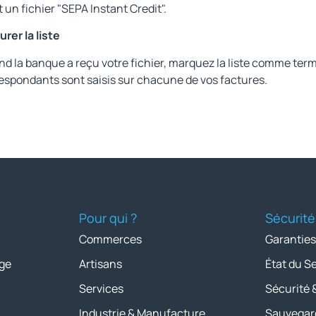
t un fichier "SEPA Instant Credit".
urer la liste
d la banque a reçu votre fichier, marquez la liste comme te
espondants sont saisis sur chacune de vos factures.
Pour qui ?
Sécurité
Commerces
Garanties
ge
Artisans
État du S
Services
Sécurité 
Industrie & Manufacture
Sauvegar