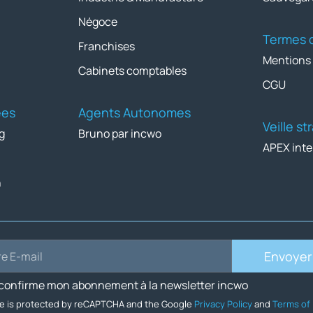
Négoce
Termes d
Franchises
Mentions
Cabinets comptables
CGU
ées
Agents Autonomes
Veille s
g
Bruno par incwo
APEX inte
n
Envoyer
 confirme mon abonnement à la newsletter incwo
ite is protected by reCAPTCHA and the Google
Privacy Policy
and
Terms of