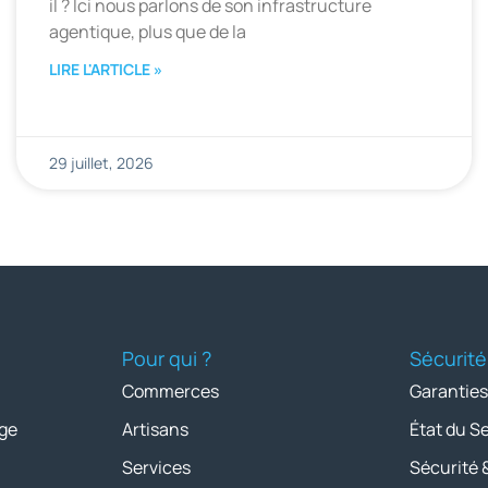
il ? Ici nous parlons de son infrastructure
agentique, plus que de la
LIRE L'ARTICLE »
29 juillet, 2026
Pour qui ?
Sécurité
Commerces
Garanties
ge
Artisans
État du S
Services
Sécurité 