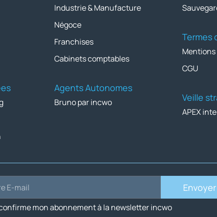
Industrie & Manufacture
Sauvegar
Négoce
Termes d
Franchises
Mentions
Cabinets comptables
CGU
ées
Agents Autonomes
Veille s
g
Bruno par incwo
APEX inte
n
Envoyer
 confirme mon abonnement à la newsletter incwo