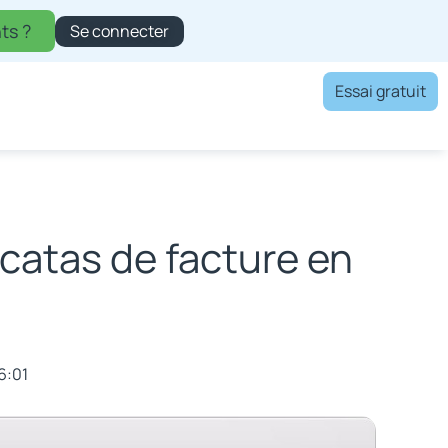
ts ?
Se connecter
Essai gratuit
catas de facture en
6:01