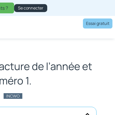
ts ?
Se connecter
Essai gratuit
acture de l’année et
méro 1.
INCWO