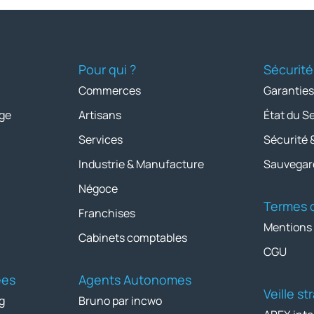
Pour qui ?
Sécurité
Commerces
Garanties
ge
Artisans
État du S
Services
Sécurité 
Industrie & Manufacture
Sauvegar
Négoce
Termes d
Franchises
Mentions
Cabinets comptables
CGU
ées
Agents Autonomes
Veille s
g
Bruno par incwo