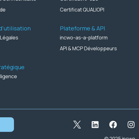
rde
Certificat QUALIOPI
'utilisation
Plateforme & API
 Légales
incwo-as-a-platform
API & MCP Développeurs
tratégique
lligence
© 2025 incwo