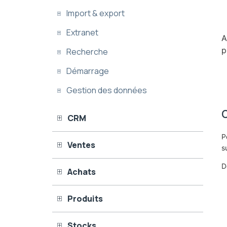
Import & export
Extranet
A
p
Recherche
Démarrage
Gestion des données
C
CRM
P
Ventes
s
D
Achats
Produits
Stocks