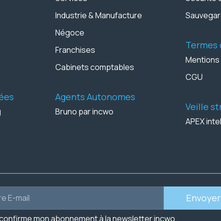
Industrie & Manufacture
Sauvega
Négoce
Termes d
Franchises
Mentions
Cabinets comptables
CGU
ées
Agents Autonomes
Veille s
g
Bruno par incwo
APEX inte
Envoyer
 confirme mon abonnement à la newsletter incwo