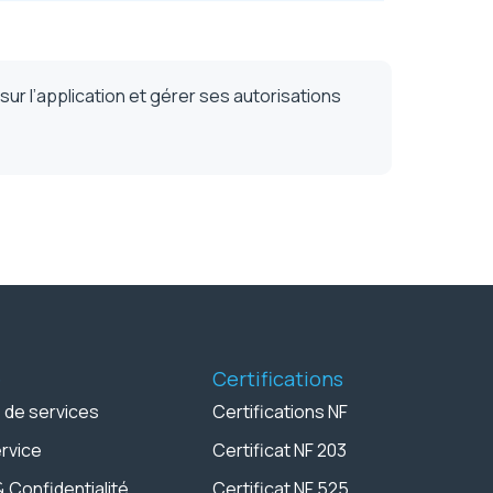
sur l’application et gérer ses autorisations
é
Certifications
 de services
Certifications NF
ervice
Certificat NF 203
& Confidentialité
Certificat NF 525