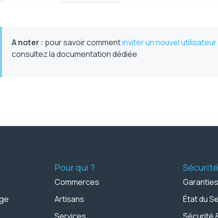
A noter
:
pour savoir comment
inviter un nouvel utilisateur
consultez la documentation dédiée
Pour qui ?
Sécurit
Commerces
Garanties
age
Artisans
État du S
Services
Sécurité 