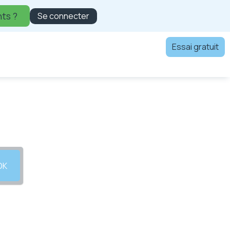
ts ?
Se connecter
Essai gratuit
OK