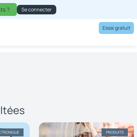
ts ?
Se connecter
Essai gratuit
ltées
CTRONIQUE
PRODUITS