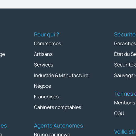
Pour qui ?
Sécurité
Commerces
Garanties
ge
Artisans
État du S
Services
Sécurité 
Industrie & Manufacture
Sauvegar
Négoce
Termes d
Franchises
Mentions
Cabinets comptables
CGU
ées
Agents Autonomes
Veille s
g
Bruno par incwo