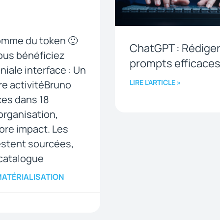
somme du token 🙂
ChatGPT : Rédiger
vous bénéficiez
prompts efficace
iale interface : Un
LIRE L'ARTICLE »
re activitéBruno
ces dans 18
organisation,
re impact. Les
estent sourcées,
 catalogue
ATÉRIALISATION