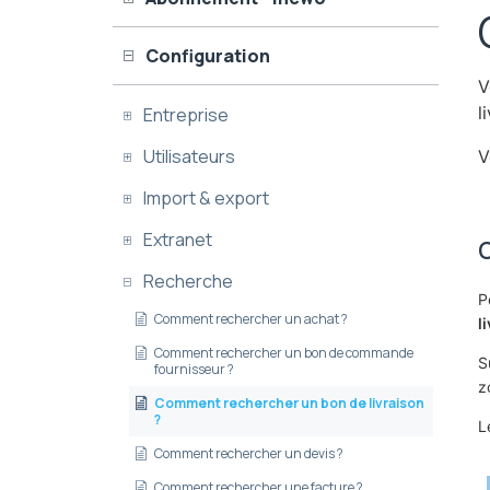
Configuration
V
l
Entreprise
Utilisateurs
V
Import & export
Extranet
O
Recherche
P
Comment rechercher un achat ?
l
Comment rechercher un bon de commande
S
fournisseur ?
z
Comment rechercher un bon de livraison
?
L
Comment rechercher un devis ?
Comment rechercher une facture ?