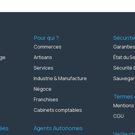
Pour qui ?
Sécurit
Commerces
Garanties
age
Artisans
État du S
Services
Sécurité 
Industrie & Manufacture
Sauvega
Négoce
Termes d
Franchises
Mentions
Cabinets comptables
CGU
ées
Agents Autonomes
Veille s