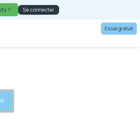
ts ?
Se connecter
Essai gratuit
OK