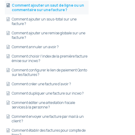
Comment ajouter un saut de ligne ou un
commentaire sur une facture ?
Comment ajouter un sous-total sur une
facture ?
Comment ajouter une remise globale sur une
facture ?
Comment annuler un avoir ?
Comment choisir l'index de la première facture
émise sur incwo ?
Comment configurer le lien de paiement Qonto
sur les factures ?
Comment créer une facture d'avoir ?
Comment dupliquer une facture sur incwo ?
Comment éditer une attestation fiscale
services à la personne ?
Comment envoyer une facture par mail à un
client ?
Comment établir des factures pour compte de
tiers ?