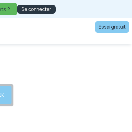
ts ?
Se connecter
Essai gratuit
OK