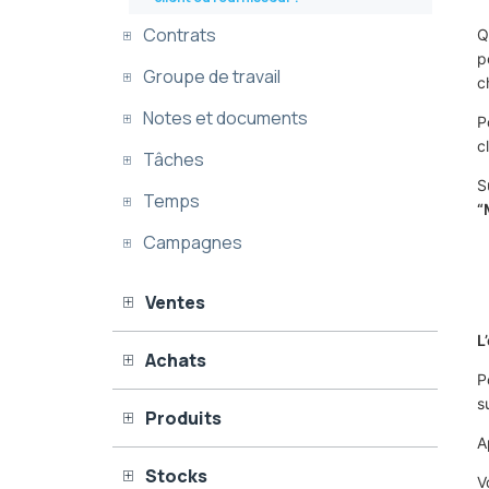
Contrats
Q
p
Groupe de travail
c
Notes et documents
P
c
Tâches
S
Temps
“
Campagnes
Ventes
L
Achats
P
s
Produits
A
Stocks
V