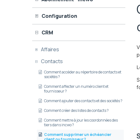
Configuration
CRM
V
Affaires
p
Contacts
L
Comment accéder au répertoire de contacts et
sociétés ?
S
Comment affecter un numéro client et
f
fournisseur ?
Comment ajouter des contacts et des sociétés ?
Comment créer des listes de contacts ?
Comment mettre à jour les coordonnées des
tiers dans incwo ?
S
Comment supprimer un échéancier
client ou fournisseur ?