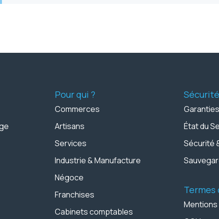
Pour qui ?
Sécurit
Commerces
Garanties
age
Artisans
État du S
Services
Sécurité 
Industrie & Manufacture
Sauvega
Négoce
Termes d
Franchises
Mentions
Cabinets comptables