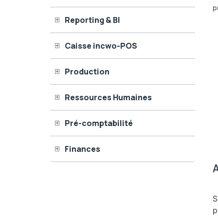
p
Reporting & BI
Caisse incwo-POS
Production
Ressources Humaines
Pré-comptabilité
Finances
A
S
p